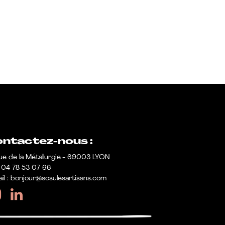
ntactez-nous :
ue de la Métallurgie - 69003 LYON
 : 04 78 53 07 66
il : bonjour@sosulesartisans.com