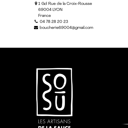
1 Gd Rue de la Croix-Rousse
69004 LYON
France
04 78 28 20 23
boucherie69004@gmail.com