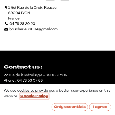
1 Gd Rue de la Croix-Rousse
69004 LYON
France
04 78 28 20 23
boucherie69004@gmail.com
Contact us :
22 rue de la Métallurgie - 69003 LYON
Phone : 04 78 53 07 66
E-mail : bonjour@sosulesartisans.com
We use cookies to provide you a better user experience on this
website.
Cookie Policy
Only essentials
I agree