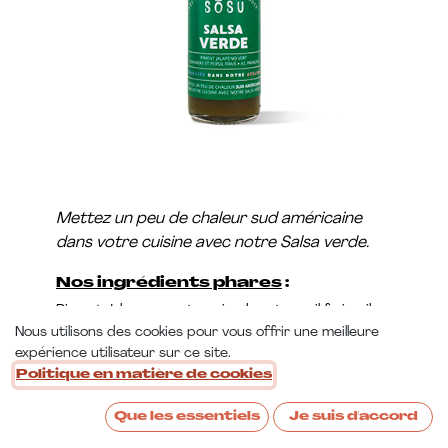
Mettez un peu de chaleur sud américaine
dans votre cuisine avec notre Salsa verde.
Nos ingrédients phares
:
Piment Jalapeno vert, coriandre et persil frais, ail
français.
Nous utilisons des cookies pour vous offrir une meilleure
expérience utilisateur sur ce site.
Infos pratiques
:
Politique en matière de cookies
Volume bouteille
: 100ml
Poids net
: 110g
Que les essentiels
Je suis d'accord