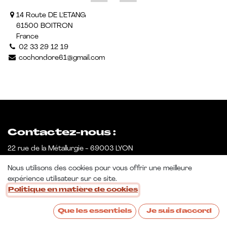
14 Route DE L'ETANG
61500 BOITRON
France
02 33 29 12 19
cochondore61@gmail.com
Contactez-nous :
22 rue de la Métallurgie - 69003 LYON
Tél. : 04 78 53 07 66
Nous utilisons des cookies pour vous offrir une meilleure
E-mail : bonjour@sosulesartisans.com
expérience utilisateur sur ce site.
Politique en matière de cookies
Que les essentiels
Je suis d'accord