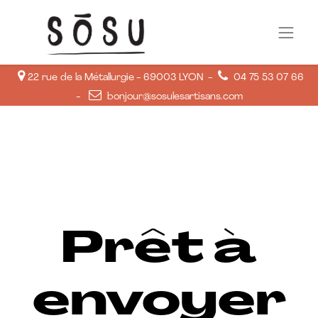
22 rue de la Métallurgie - 69003 LYON -
04 75 53 07 66
-
bonjour@sosulesartisans.com
Prêt à
envoyer