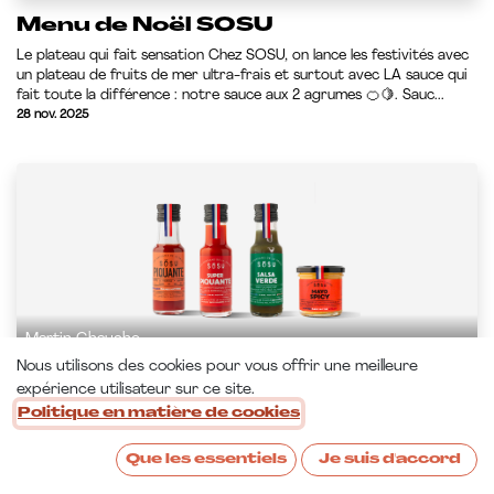
Menu de Noël SOSU
Le plateau qui fait sensation Chez SOSU, on lance les festivités avec
un plateau de fruits de mer ultra-frais et surtout avec LA sauce qui
fait toute la différence : notre sauce aux 2 agrumes 🍊🍋. Sauc...
28 nov. 2025
Martin Chauche
Nous utilisons des cookies pour vous offrir une meilleure
Le printemps sera HOT !
expérience utilisateur sur ce site.
Politique en matière de cookies
HOT SAUCES ! Voici notre quatuor SPICY : quatre caractères bien
trempés, du piquant sage qui met tout le monde d’accord à la sauce
qui piquepour de vrai ! de quoi booster tes plats, tes envies et
Que les essentiels
Je suis d'accord
peut...