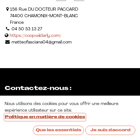
156 Rue DU DOCTEUR PACCARD
74400 CHAMONIX-MONT-BLANC
France
04 50 53 13 27
https://coopvaldarly.com/
matteofasciana04@gmail.com
Contactez-nous :
22 rue de la Métallurgie - 69003 LYON
Nous utilisons des cookies pour vous offrir une meilleure
Tél. : 04 78 53 07 66
expérience utilisateur sur ce site.
E-mail : bonjour@sosulesartisans.com
Politique en matière de cookies
Que les essentiels
Je suis d'accord